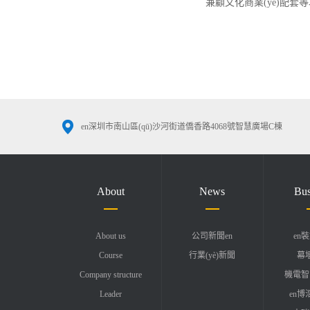
兼顧文化商業(yè)配套
en深圳市南山區(qū)沙河街道僑香路4068號智慧廣場C棟
About
News
Bus
About us
公司新聞en
en
Course
行業(yè)新聞
幕
Company structure
機電智
Leader
en