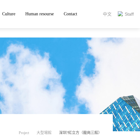
放欧美-射区导航-伦理亚洲-超碰997-手机看片1024久久-黄色a免费-
Culture
Human resourse
Contact
中文
Staff
Project
大型場館
深圳?紅立方（龍崗三館）