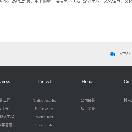
等功能，為地上5層、地下兩層，塔樓高23.9米。深圳市政府文化強市、文
（0755）8
iness
Project
Honor
Cult
裝飾工程
Traffic Facilities
公司榮譽
博大
墻工程
Public venues
項目榮譽
能化工程
starred hotel
博浩幕墻廠
Office Building