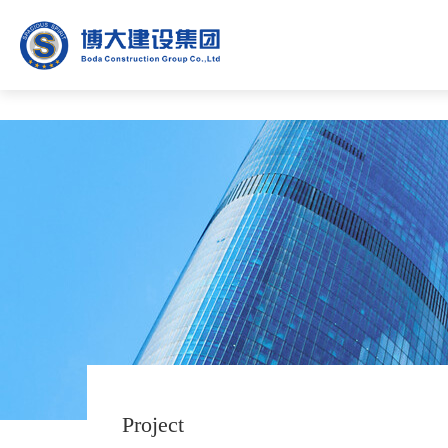
天天操夜夜爽-日日噜-一女二男一黄一片-靠逼动漫-欧美国产日韩一区-丝袜美
日韩人妻精品一区二区三区-蜜桃精品视频在线-青青成人在线-国产高清不
Project