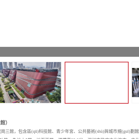
三館）
三館，包含區(qū)科技館、青少年宮、公共藝術(shù)與城市規(guī)