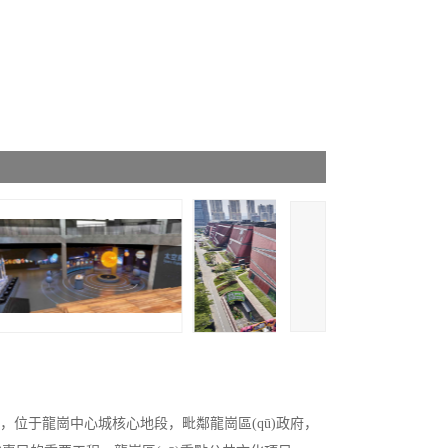
劃館，位于龍崗中心城核心地段，毗鄰龍崗區(qū)政府，