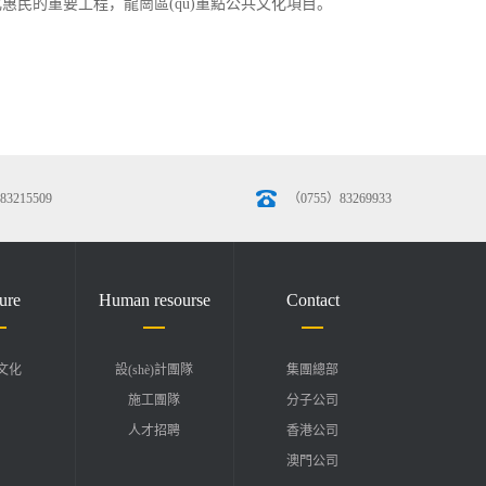
化惠民的重要工程，龍崗區(qū)重點公共文化項目。
3215509
（0755）83269933
ure
Human resourse
Contact
文化
設(shè)計團隊
集團總部
施工團隊
分子公司
人才招聘
香港公司
澳門公司